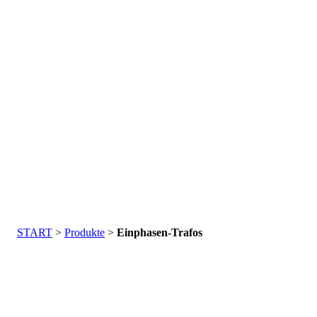
01
START
>
Produkte
>
Einphasen-Trafos
EINPHASEN-TRAFOS VON DEISSLINGER